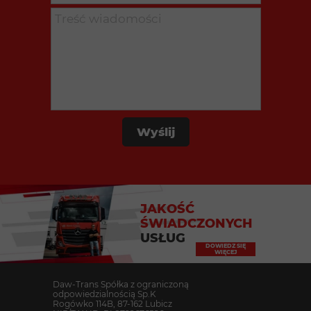
Wyślij
JAKOŚĆ
ŚWIADCZONYCH
USŁUG
DOWIEDZ SIĘ
WIĘCEJ
Daw-Trans Spółka z ograniczoną
odpowiedzialnością Sp.K
Rogówko 114B, 87-162 Lubicz