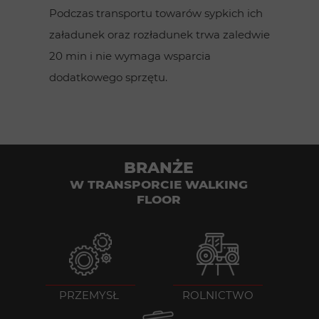
Podczas transportu towarów sypkich ich
załadunek oraz rozładunek trwa zaledwie
20 min i nie wymaga wsparcia
dodatkowego sprzętu.
BRANŻE
W TRANSPORCIE WALKING
FLOOR
PRZEMYSŁ
ROLNICTWO