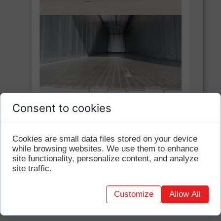
DOPUSZCZALNY CIĘŻAR ŁADUNKU
Consent to cookies
do 24.500 kg
POJEMNOŚĆ
Cookies are small data files stored on your device
while browsing websites. We use them to enhance
92 m²
site functionality, personalize content, and analyze
site traffic.
ŁADOWANIE
górne, tylne
Customize
Allow All