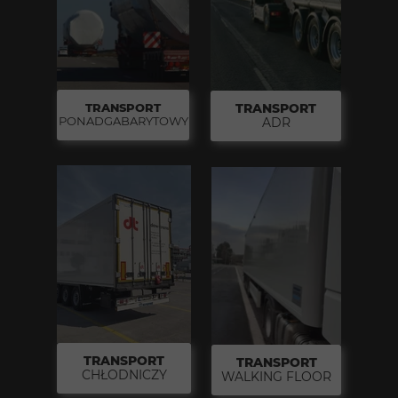
TRANSPORT
TRANSPORT
PONADGABARYTOWY
ADR
TRANSPORT
TRANSPORT
CHŁODNICZY
WALKING FLOOR