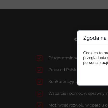
Zgoda na 
OFERUJEMY:
Cookies to m
przeglądania 
Długoterminową współpracę o
personalizacji
Praca od Polski do Polski - wyj
Konkurencyjne stawki
Wsparcie i pomoc w sprawny
Możliwość rozwoju w oparciu 