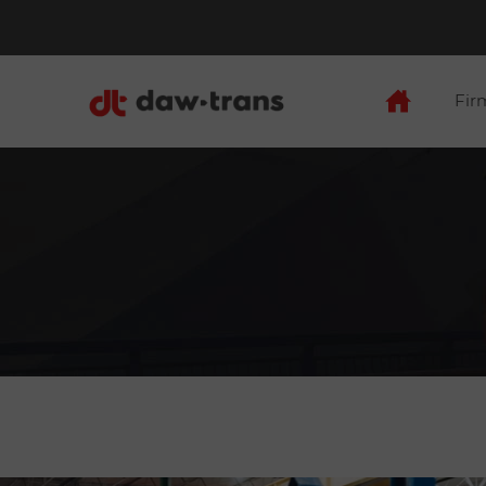
Fi
Co n
Cert
Pote
Aktu
Zarz
Film