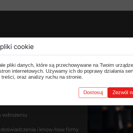
pliki cookie
ałe pliki danych, które są przechowywane na Twoim urządz
stron internetowych. Używamy ich do poprawy działania ser
partą na umowie pisemnej
 treści, oraz analizy ruchu na stronie.
azdy " w kółkach"
Dostosuj
Zezwól n
m wdrożeniu
o doświadczenia i know-how firmy