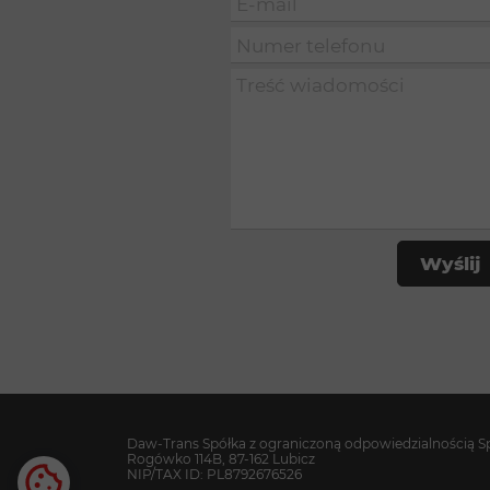
Wyślij
Daw-Trans Spółka z ograniczoną odpowiedzialnością S
Rogówko 114B, 87-162 Lubicz
NIP/TAX ID: PL8792676526