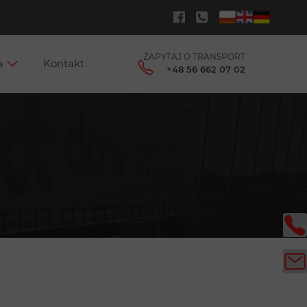
ZAPYTAJ O TRANSPORT
ca
Kontakt
+48 56 662 07 02
ne oferty pracy
mia kierowców Daw-Trans