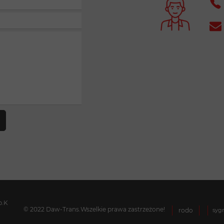
p.K
© 2022 Daw-Trans.Wszelkie prawa zastrzeżone!
rodo
sygn