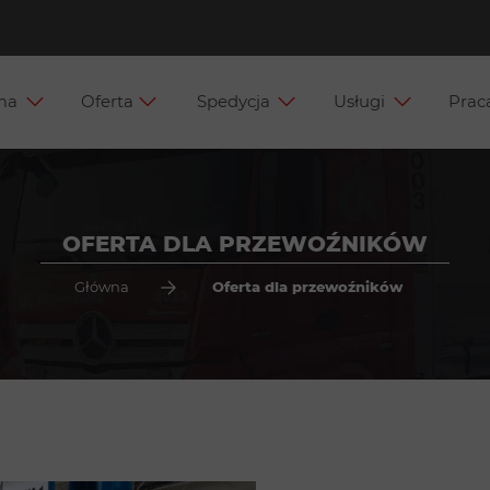
rma
Oferta
Spedycja
Usługi
Pra
as wyróżnia
Oferta dla przewoźników
Magazynowanie
Aktual
yfikaty
Akade
ncjał taboru
alności
OFERTA DLA PRZEWOŹNIKÓW
ąd
Główna
Oferta dla przewoźników
 o nas