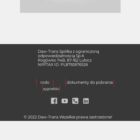
Daw-Trans Spółka z ograniczoną
odpowiedzialnością Sp.K
Rogówko 114B, 87-162 Lubicz
NIP/TAX ID: PL8792676526
rodo
dokumenty do pobrania
sygnaliści
© 2022 Daw-Trans.Wszelkie prawa zastrzeżone!