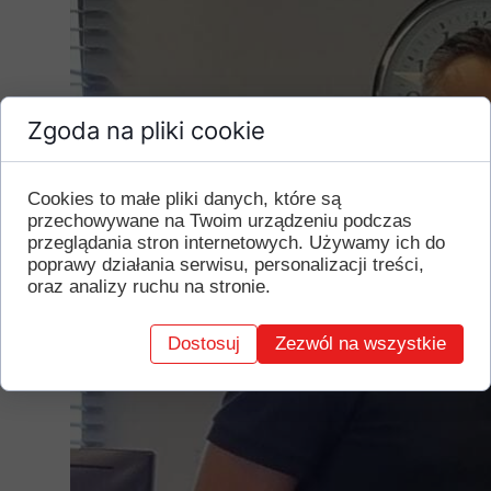
Panie Czarku!
Ach, w końcu emerytura
Dziękujemy za te wszystkie lata z nami!
Za nietuzinkowe poczucie humoru, charyzmę
Po stokroć dzięki! Do zobaczenia!
Zgoda na pliki cookie
Cookies to małe pliki danych, które są
przechowywane na Twoim urządzeniu podczas
przeglądania stron internetowych. Używamy ich do
poprawy działania serwisu, personalizacji treści,
oraz analizy ruchu na stronie.
Dostosuj
Zezwól na wszystkie